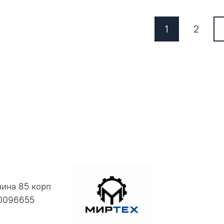
1
2
нина 85 корп
00096655