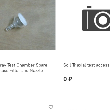
pray Test Chamber Spare
Soil Triaxial test acces
lass Filter and Nozzle
0 ₽