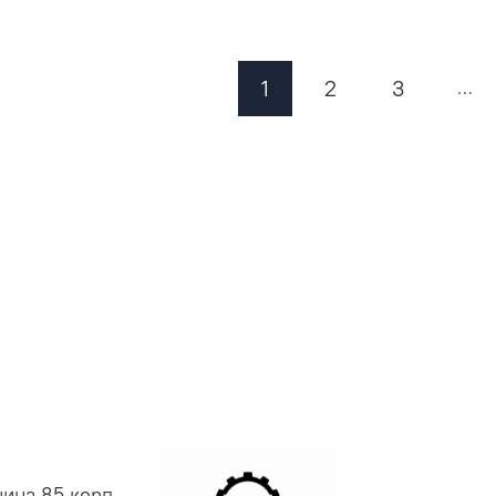
1
2
3
…
нина 85 корп