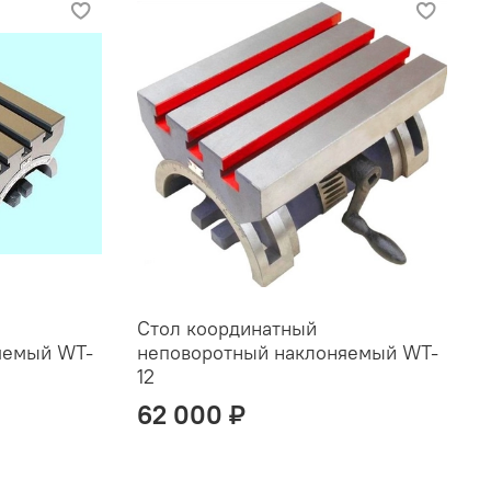
Стол координатный
яемый WT-
неповоротный наклоняемый WT-
12
62 000 ₽