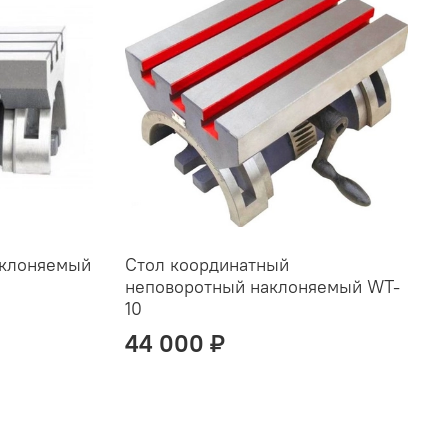
аклоняемый
Стол координатный
неповоротный наклоняемый WT-
10
44 000 ₽