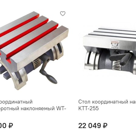
координатный
Стол координатный н
оротный наклоняемый WT-
KTT-255
00 ₽
22 049 ₽