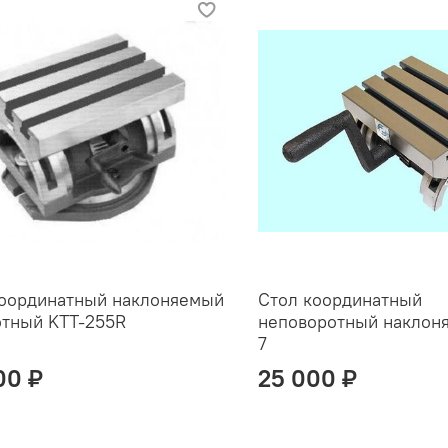
координатный наклоняемый
Стол координатный
отный KTT-255R
неповоротный наклон
7
00 ₽
25 000 ₽