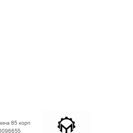
нина 85 корп
00096655