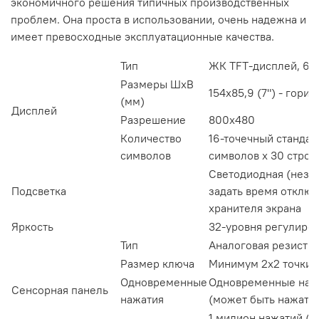
экономичного решения типичных производственных
проблем. Она проста в использовании, очень надежна и
имеет превосходные эксплуатационные качества.
Тип
ЖК TFT-дисплей, 65
Размеры ШхВ
154х85,9 (7") - гор
(мм)
Дисплей
Разрешение
800х480
Количество
16-точечный стандар
символов
символов х 30 строк
Светодиодная (неза
Подсветка
задать время отключ
хранителя экрана
Яркость
32-уровня регулиро
Тип
Аналоговая резисти
Размер ключа
Минимум 2х2 точки (
Одновременные
Одновременные наж
Сенсорная панель
нажатия
(может быть нажата т
1 милион нажатий (р