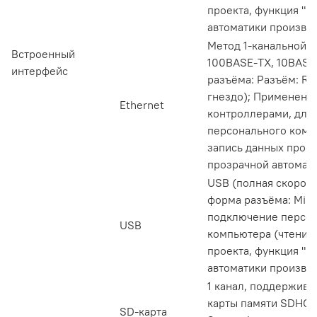
проекта, функция "п
автоматики производ
Метод 1-канальной п
Встроенный
100BASE-TX, 10BASE-
интерфейс
разъёма: Разъём: RJ
гнездо); Применение
Ethernet
контроллерами, для
персонального комп
запись данных проек
прозрачной автомати
USB (полная скорость
форма разъёма: Mini
подключение персо
USB
компьютера (чтение
проекта, функция "п
автоматики производ
1 канал, поддержива
карты памяти SDHC,
SD-карта