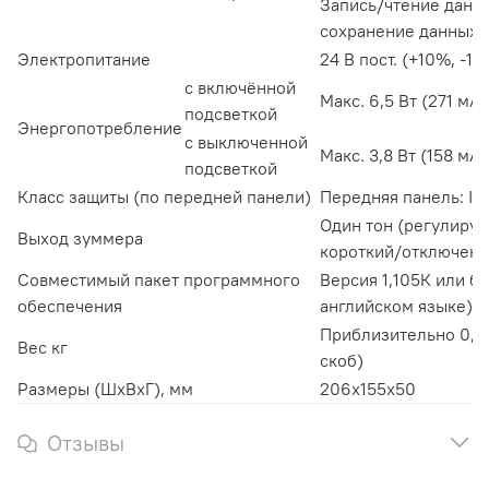
Запись/чтение данны
сохранение данных 
Электропитание
24 В пост. (+10%, -15
с включённой
Макс. 6,5 Вт (271 мА
подсветкой
Энергопотребление
с выключенной
Макс. 3,8 Вт (158 мА
подсветкой
Класс защиты (по передней панели)
Передняя панель: IP
Один тон (регулируе
Выход зуммера
короткий/отключен)
Совместимый пакет программного
Версия 1,105К или бо
обеспечения
английском языке)
Приблизительно 0,9
Вес кг
скоб)
Размеры (ШхВхГ), мм
206х155х50
Отзывы