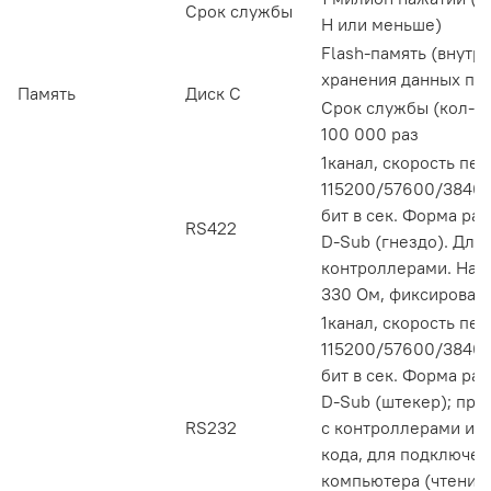
Срок службы
Н или меньше)
Flash-память (внутре
хранения данных про
Память
Диск С
Срок службы (кол-во
100 000 раз
1канал, скорость пе
115200/57600/3840
бит в сек. Форма ра
RS422
D-Sub (гнездо). Для 
контроллерами. Наг
330 Ом, фиксирован
1канал, скорость пе
115200/57600/3840
бит в сек. Форма ра
D-Sub (штекер); при
RS232
с контроллерами и с
кода, для подключе
компьютера (чтения