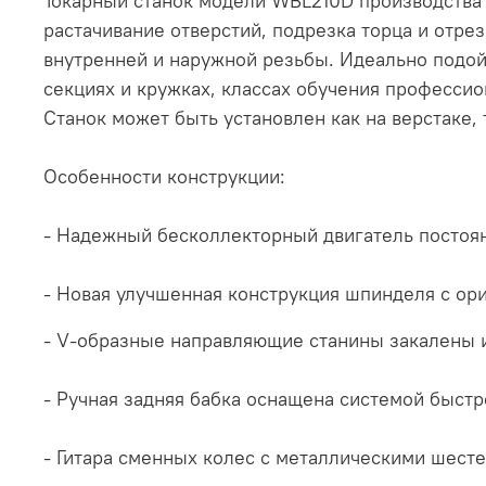
Токарный станок модели WBL210D производства W
растачивание отверстий, подрезка торца и отре
внутренней и наружной резьбы. Идеально подой
секциях и кружках, классах обучения профессио
Станок может быть установлен как на верстаке,
Особенности конструкции:
- Надежный бесколлекторный двигатель постоян
- Новая улучшенная конструкция шпинделя с ор
- V-образные направляющие станины закалены 
- Ручная задняя бабка оснащена системой быстр
- Гитара сменных колес с металлическими шест