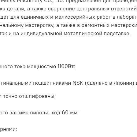
eiss Machinery Co., Ltd. предназначен для проведе
зка детали, а также сверление центральных отверсти
дет для единичных и мелкосерийных работ в лаборат
нальному мастерству, а также в ремонтных мастерски
 так и на индивидуальной металлической подставке.
ного тока мощностью 1100Вт;
игинальными подшипниками NSK (cделано в Японии) 
и точно отшлифованы;
ого зажима пиноли, ход 60 мм;
ернями;