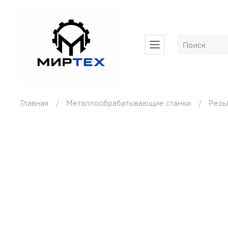
Главная
Металлообрабатывающие станки
Резь