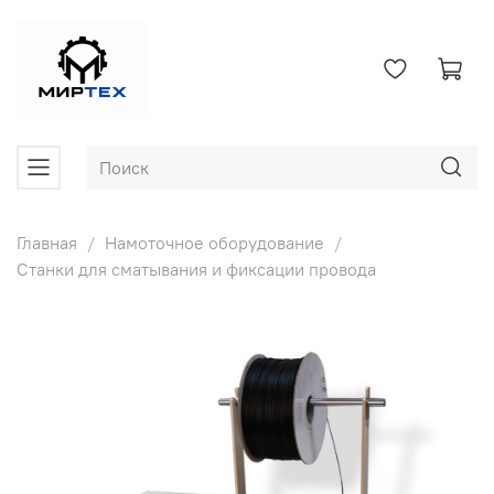
Главная
Намоточное оборудование
Станки для сматывания и фиксации провода